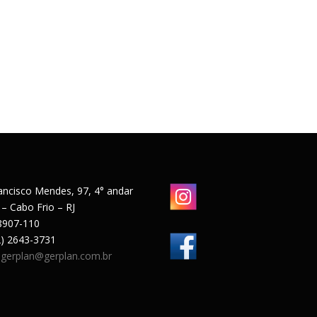
ancisco Mendes, 97, 4° andar
 – Cabo Frio – RJ
8907-110
22) 2643-3731
:
gerplan@gerplan.com.br