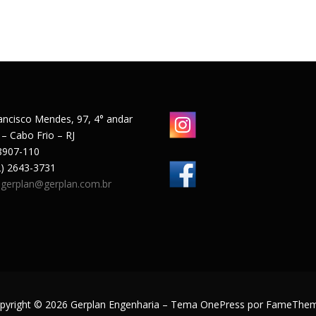
ancisco Mendes, 97, 4° andar
 – Cabo Frio – RJ
8907-110
22) 2643-3731
:
gerplan@gerplan.com.br
pyright © 2026 Gerplan Engenharia
–
Tema
OnePress
por FameThe