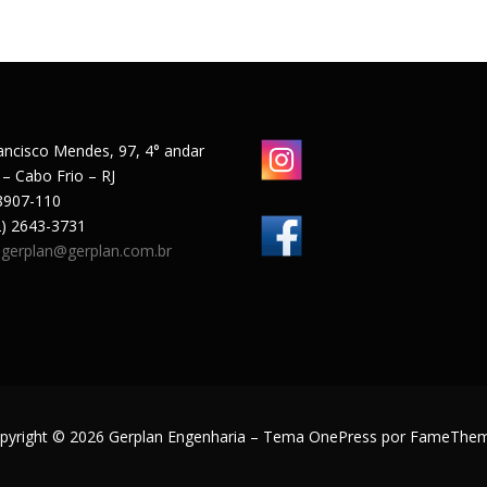
ancisco Mendes, 97, 4° andar
 – Cabo Frio – RJ
8907-110
22) 2643-3731
:
gerplan@gerplan.com.br
pyright © 2026 Gerplan Engenharia
–
Tema
OnePress
por FameThe