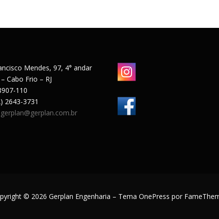
ancisco Mendes, 97, 4° andar
 – Cabo Frio – RJ
8907-110
22) 2643-3731
:
gerplan@gerplan.com.br
pyright © 2026 Gerplan Engenharia
–
Tema
OnePress
por FameThe