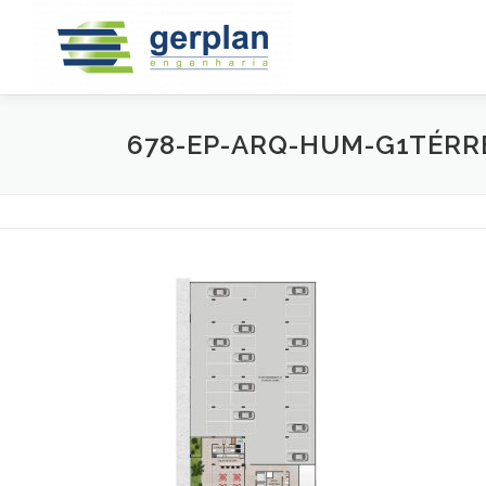
Saltar
para
conteúdo
678-EP-ARQ-HUM-G1TÉRR