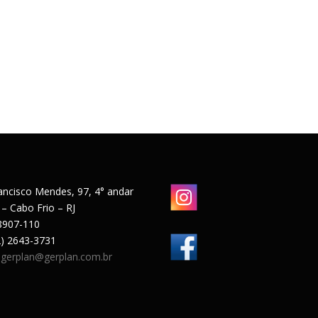
ancisco Mendes, 97, 4° andar
 – Cabo Frio – RJ
8907-110
22) 2643-3731
:
gerplan@gerplan.com.br