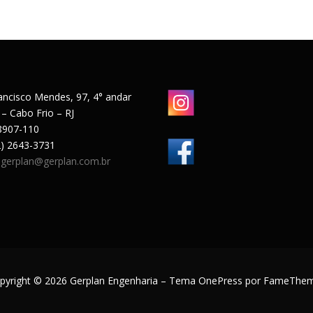
ancisco Mendes, 97, 4° andar
 – Cabo Frio – RJ
8907-110
22) 2643-3731
:
gerplan@gerplan.com.br
pyright © 2026 Gerplan Engenharia
–
Tema
OnePress
por FameThe