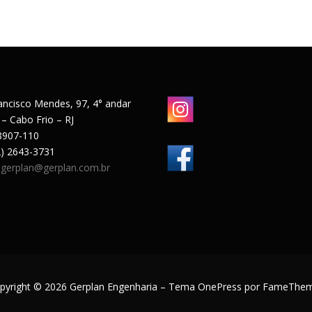
ancisco Mendes, 97, 4° andar
 – Cabo Frio – RJ
8907-110
22) 2643-3731
:
gerplan@gerplan.com.br
pyright © 2026 Gerplan Engenharia
–
Tema
OnePress
por FameThe