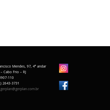
ancisco Mendes, 97, 4° andar
 – Cabo Frio – RJ
8907-110
22) 2643-3731
:
gerplan@gerplan.com.br